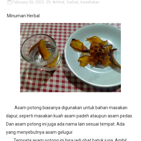
February 03, 2023
Artikel
,
herbal
,
kesehatan
Geliat Literasi di SMPN 12 Lhokseumawe
Minuman Herbal
Vaksin Polio di SMPN 12 Lhokseumawe
Lomba Tingkat Pramuka Penggalang
BPBD di SMPN 12 Lhokseumawe
Kapolsek Banda Sakti di SMPN 12 Lhokseumawe
Karya Wisata ke Suzuya
Sosialisasi dan Kolaborasi
Kegiatan Projek Penguatan Profil Pelajar Pancasila d
Asam potong biasanya digunakan untuk bahan masakan
dapur, seperti masakan kuah asam padeh ataupun asam pedas.
Supervisi Tingkatkan Aksi
Dan asam potong ini juga ada nama lain sesuai tempat. Ada
yang menyebutnya asam gelugur.
Briefing in Monday Morning
Ternyata asam potong ini bisa jadi obat batuk juga. Ambil