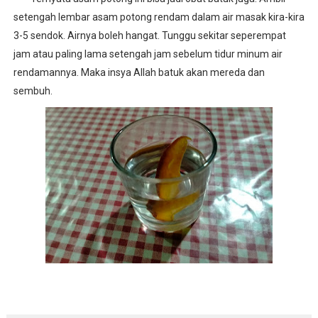
setengah lembar asam potong rendam dalam air masak kira-kira
Berenang Dalam Aquarium
3-5 sendok. Airnya boleh hangat. Tunggu sekitar seperempat
Diseminasi Disiplin Positif
jam atau paling lama setengah jam sebelum tidur minum air
rendamannya. Maka insya Allah batuk akan mereda dan
Asam Potong Obat Batuk
sembuh.
Tips Berani Memulai Menulis
SMP Negeri 12 Lhokseumawe Melaju ke OSN tingkat Pr