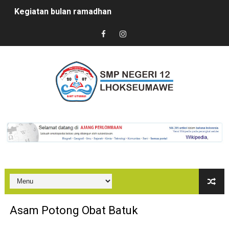
Kegiatan bulan ramadhan
Sertijab Kepsek SMPN 12 Lhokseumawe
Kedatangan Mahasiswa PPL
Marhaban Ya Ramadhan
PUASA BISA JADI OBAT?
In House Training (IHT) SMPN 12 Lhokseumawe
Kegiatan Sosialisasi PPDB SMPN 12 Lhokseumawe
Bazaar di SMKN 2 Lhokseumawe
PenDulas 1 Membahana
Asam Potong Obat Batuk
Kegiatan Proyek Penguatan Profil Pelajar Pancasila Te