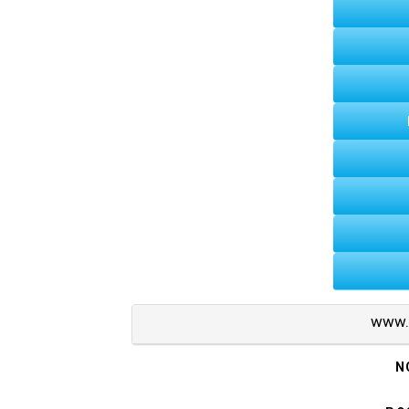
Geliat Literasi di SMPN 1
Vaksin Polio di SMPN 12 
Lomba Tingkat Pramuka P
BPBD di SMPN 12 Lhokse
Kapolsek Banda Sakti di 
Karya Wisata ke Suzuya
Sosialisasi dan Kolaborasi
Kegiatan Projek Penguatan
www.
Supervisi Tingkatkan Aksi
N
Briefing in Monday Morning