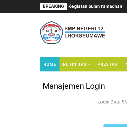
BREAKING
Kegiatan bulan ramadhan
Sertijab Kepsek SMPN 12
Kedatangan Mahasiswa PP
Marhaban Ya Ramadhan
PUASA BISA JADI OBAT?
HOME
RUTINITAS
PRESTASI
In House Training (IHT) 
Kegiatan Sosialisasi PPD
Manajemen Login
Bazaar di SMKN 2 Lhokse
Login Data 
PenDulas 1 Membahana
Kegiatan Proyek Penguatan 