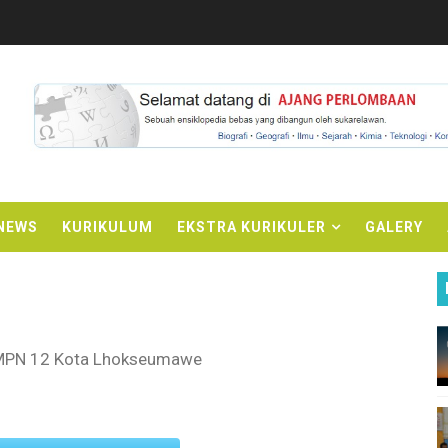
 Lhokseumawe
L
NEWS
KURIKULUM
EKSTRA KURIKULER
GALERY
SMPN 12 Lhokseumawe
B SMPN 12 Lhokseumawe
umawe
SMPN 12 Kota Lhokseumawe
Profil Pelajar Pancasila Tema Kearifan Lokal (3)