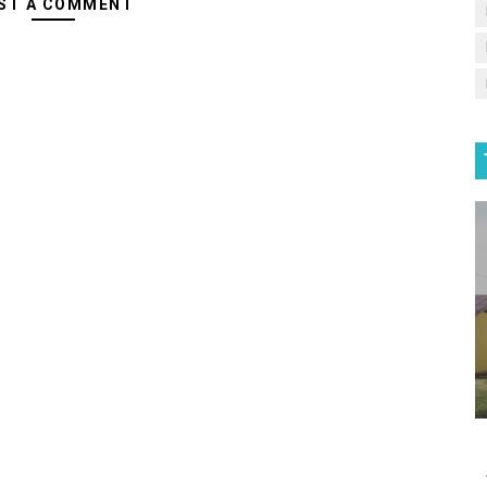
ST A COMMENT
is
e Melaju ke OSN tingkat Provinsi di Cabang Lomba Matem