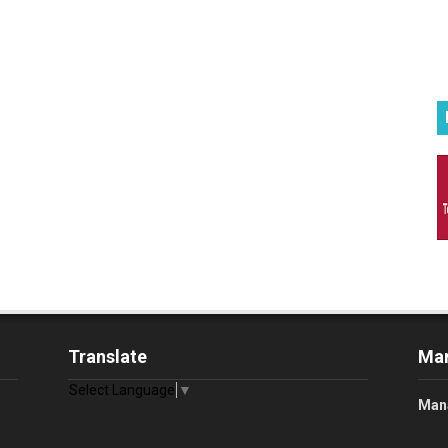
Translate
Man
Select Language
▼
Man