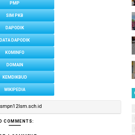
PMP
2 Lhokseumawe
SIM PKB
Lhokseumawe
DAPODIK
enggalang
DATA DAPODIK
umawe
KOMINFO
SMPN 12 Lhokseumawe
DOMAIN
KEMDIKBUD
WIKIPEDIA
 Profil Pelajar Pancasila di SMPN 12 Lhokseumawe (2)
smpn12lsm.sch.id
O COMMENTS: