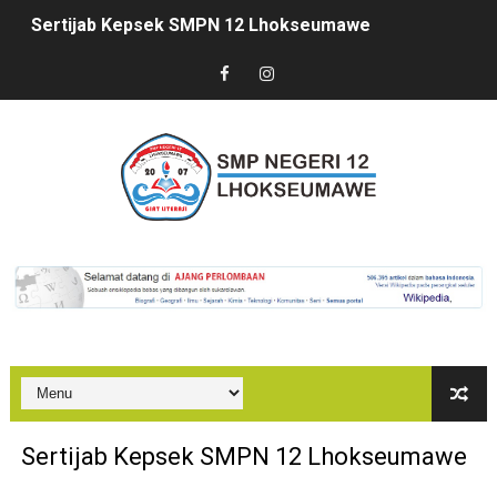
Sertijab Kepsek SMPN 12 Lhokseumawe
Kedatangan Mahasiswa PPL
Marhaban Ya Ramadhan
PUASA BISA JADI OBAT?
In House Training (IHT) SMPN 12 Lhokseumawe
Kegiatan Sosialisasi PPDB SMPN 12 Lhokseumawe
Bazaar di SMKN 2 Lhokseumawe
PenDulas 1 Membahana
Kegiatan Proyek Penguatan Profil Pelajar Pancasila Te
Sertijab Kepsek SMPN 12 Lhokseumawe
Geliat Literasi di SMPN 12 Lhokseumawe