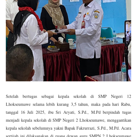
Diseminasi Disiplin Positif
Asam Potong Obat Batuk
Tips Berani Memulai Menulis
SMP Negeri 12 Lhokseumawe Melaju ke OSN tingkat Pr
Kegiatan bulan ramadhan
Setelah bertugas sebagai kepala sekolah di SMP Negeri 12
Lhokseumawe selama lebih kurang 3,5 tahun, maka pada hari Rabu,
tanggal 16 Juli 2025, ibu Sri Aryati, S.Pd., M.Pd berpindah tugas
menjadi kepala sekolah di SMP Negeri 2 Lhokseumawe, menggantikan
kepala sekolah sebelumnya yakni Bapak Fakrurrazi, S.Pd., M.Pd. Acara
sertijab ini dilaksanakan di ruang dewan guru SMPN 2 Lhokseumawe