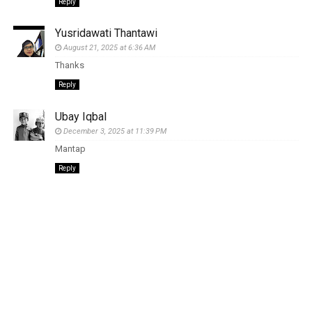
Reply
Yusridawati Thantawi
August 21, 2025 at 6:36 AM
Thanks
Reply
Ubay Iqbal
December 3, 2025 at 11:39 PM
Mantap
Reply