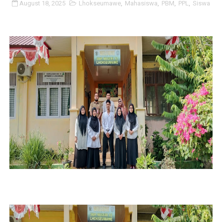
August 18, 2025
Lhokseumawe
,
Mahasiswa
,
PBM
,
PPL
,
Siswa
Geliat Literasi di SMPN 12 Lhokseumawe
Vaksin Polio di SMPN 12 Lhokseumawe
Lomba Tingkat Pramuka Penggalang
BPBD di SMPN 12 Lhokseumawe
Kapolsek Banda Sakti di SMPN 12 Lhokseumawe
Karya Wisata ke Suzuya
Sosialisasi dan Kolaborasi
Kegiatan Projek Penguatan Profil Pelajar Pancasila d
Supervisi Tingkatkan Aksi
Briefing in Monday Morning