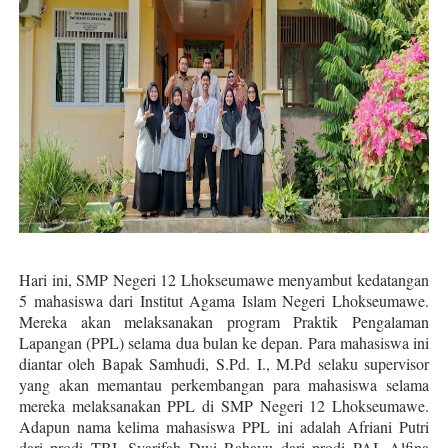
Berenang Dalam Aquarium
Diseminasi Disiplin Positif
Asam Potong Obat Batuk
Tips Berani Memulai Menulis
SMP Negeri 12 Lhokseumawe Melaju ke OSN tingkat Pr
Hari ini, SMP Negeri 12 Lhokseumawe menyambut kedatangan
5 mahasiswa dari Institut Agama Islam Negeri Lhokseumawe.
Mereka akan melaksanakan program Praktik Pengalaman
Lapangan (PPL) selama dua bulan ke depan. Para mahasiswa ini
diantar oleh Bapak Samhudi, S.Pd. I., M.Pd selaku supervisor
yang akan memantau perkembangan para mahasiswa selama
mereka melaksanakan PPL di SMP Negeri 12 Lhokseumawe.
Adapun nama kelima mahasiswa PPL ini adalah Afriani Putri
dari prodi TBI, Syarifah Dwi Rahayu dari prodi PAI, Alfina