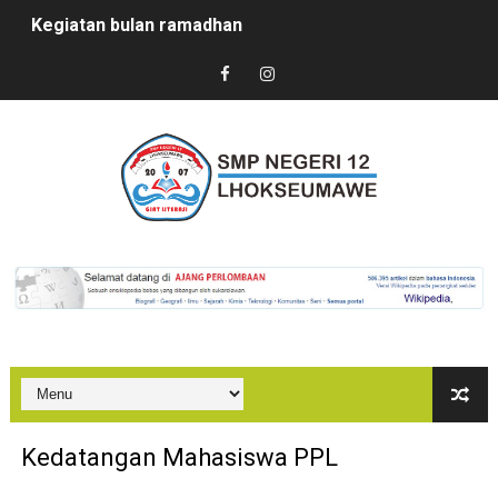
Kegiatan bulan ramadhan
Sertijab Kepsek SMPN 12 Lhokseumawe
Kedatangan Mahasiswa PPL
Marhaban Ya Ramadhan
PUASA BISA JADI OBAT?
In House Training (IHT) SMPN 12 Lhokseumawe
Kegiatan Sosialisasi PPDB SMPN 12 Lhokseumawe
Bazaar di SMKN 2 Lhokseumawe
PenDulas 1 Membahana
Kedatangan Mahasiswa PPL
Kegiatan Proyek Penguatan Profil Pelajar Pancasila Te