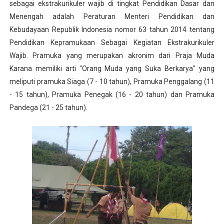
sebagai ekstrakurikuler wajib di tingkat Pendidikan Dasar dan
Berenang Dalam Aquarium
Menengah adalah Peraturan Menteri Pendidikan dan
Kebudayaan Republik Indonesia nomor 63 tahun 2014 tentang
Diseminasi Disiplin Positif
Pendidikan Kepramukaan Sebagai Kegiatan Ekstrakurikuler
Wajib. Pramuka yang merupakan akronim dari Praja Muda
Asam Potong Obat Batuk
Karana memiliki arti "Orang Muda yang Suka Berkarya" yang
Tips Berani Memulai Menulis
meliputi pramuka Siaga (7 - 10 tahun), Pramuka Penggalang (11
- 15 tahun), Pramuka Penegak (16 - 20 tahun) dan Pramuka
SMP Negeri 12 Lhokseumawe Melaju ke OSN tingkat Pr
Pandega (21 - 25 tahun).