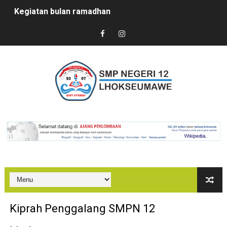
Kegiatan bulan ramadhan
Sertijab Kepsek SMPN 12 Lhokseumawe
Kedatangan Mahasiswa PPL
Marhaban Ya Ramadhan
PUASA BISA JADI OBAT?
In House Training (IHT) SMPN 12 Lhokseumawe
Kegiatan Sosialisasi PPDB SMPN 12 Lhokseumawe
Bazaar di SMKN 2 Lhokseumawe
PenDulas 1 Membahana
Kiprah Penggalang SMPN 12
Kegiatan Proyek Penguatan Profil Pelajar Pancasila Te