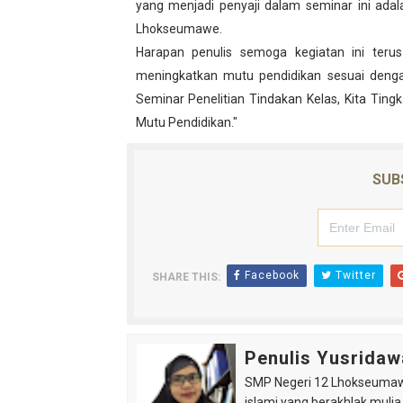
yang menjadi penyaji dalam seminar ini adal
Berenang Dalam Aquarium
Lhokseumawe.
Harapan penulis semoga kegiatan ini ter
Diseminasi Disiplin Positif
meningkatkan mutu pendidikan sesuai dengan
Seminar Penelitian Tindakan Kelas, Kita Tin
Asam Potong Obat Batuk
Mutu Pendidikan."
Tips Berani Memulai Menul
SUB
SMP Negeri 12 Lhokseumaw
Facebook
Twitter
SHARE THIS:
Penulis Yusridaw
SMP Negeri 12 Lhokseumaw
islami yang berakhlak mulia