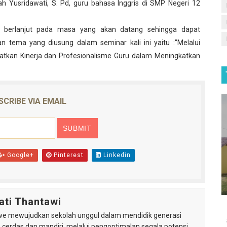
ah Yusridawati, S. Pd, guru bahasa Inggris di SMP Negeri 12
us berlanjut pada masa yang akan datang sehingga dapat
 tema yang diusung dalam seminar kali ini yaitu :"Melalui
gkatkan Kinerja dan Profesionalisme Guru dalam Meningkatkan
is
SCRIBE VIA EMAIL
e Melaju ke OSN tingkat Provinsi di Cabang Lomba Matem
Google+
Pinterest
Linkedin
ati Thantawi
e mewujudkan sekolah unggul dalam mendidik generasi
, cerdas dan mandiri, melalui pengoptimalan segala potensi