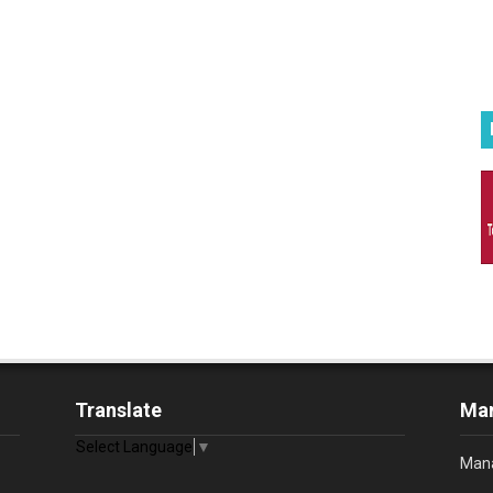
Translate
Man
Select Language
▼
Mana