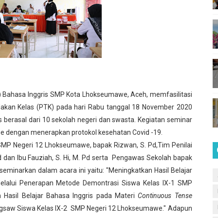
2 Lhokseumawe
Lhokseumawe
enggalang
umawe
ahasa Inggris SMP Kota Lhokseumawe, Aceh, memfasilitasi
SMPN 12 Lhokseumawe
indakan Kelas (PTK) pada hari Rabu tanggal 18 November 2020
is berasal dari 10 sekolah negeri dan swasta. Kegiatan seminar
we dengan menerapkan protokol kesehatan Covid -19.
a SMP Negeri 12 Lhokseumawe, bapak Rizwan, S. Pd,Tim Penilai
Pd dan Ibu Fauziah, S. Hi, M. Pd serta Pengawas Sekolah bapak
 Profil Pelajar Pancasila di SMPN 12 Lhokseumawe (2)
iseminarkan dalam acara ini yaitu: "Meningkatkan Hasil Belajar
Melalui Penerapan Metode Demontrasi Siswa Kelas IX-1 SMP
Hasil Belajar Bahasa Inggris pada Materi
Continuous Tense
Jigsaw Siswa Kelas IX-2 SMP Negeri 12 Lhokseumawe." Adapun