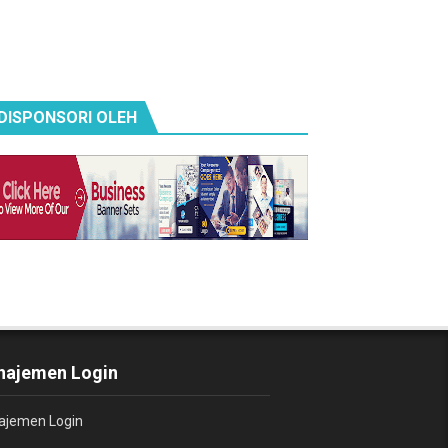
DISPONSORI OLEH
ajemen Login
jemen Login