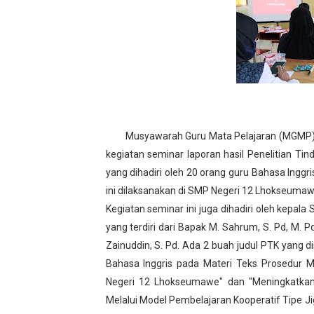
Geliat Literasi di SMPN 1
Vaksin Polio di SMPN 12 
Lomba Tingkat Pramuka P
BPBD di SMPN 12 Lhokse
Musyawarah Guru Mata Pelajaran (MGMP) B
Kapolsek Banda Sakti di 
kegiatan seminar laporan hasil Penelitian T
yang dihadiri oleh 20 orang guru Bahasa Inggr
Karya Wisata ke Suzuya
ini dilaksanakan di SMP Negeri 12 Lhokseuma
Sosialisasi dan Kolaborasi
Kegiatan seminar ini juga dihadiri oleh kepal
yang terdiri dari Bapak M. Sahrum, S. Pd, M. 
Kegiatan Projek Penguatan
Zainuddin, S. Pd. Ada 2 buah judul PTK yang d
Bahasa Inggris pada Materi Teks Prosedur 
Supervisi Tingkatkan Aksi
Negeri 12 Lhokseumawe" dan "Meningkatkan 
Briefing in Monday Morning
Melalui Model Pembelajaran Kooperatif Tipe 