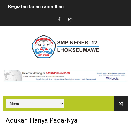
Kegiatan bulan ramadhan
Sertijab Kepsek SMPN 12 Lhokseumawe
Kedatangan Mahasiswa PPL
Marhaban Ya Ramadhan
PUASA BISA JADI OBAT?
In House Training (IHT) SMPN 12 Lhokseumawe
Kegiatan Sosialisasi PPDB SMPN 12 Lhokseumawe
Bazaar di SMKN 2 Lhokseumawe
PenDulas 1 Membahana
Adukan Hanya Pada-Nya
Kegiatan Proyek Penguatan Profil Pelajar Pancasila Te