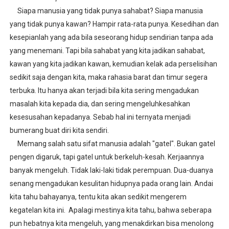
Siapa manusia yang tidak punya sahabat? Siapa manusia
Berenang Dalam Aquarium
yang tidak punya kawan? Hampir rata-rata punya. Kesedihan dan
Diseminasi Disiplin Positif
kesepianlah yang ada bila seseorang hidup sendirian tanpa ada
yang menemani. Tapi bila sahabat yang kita jadikan sahabat,
Asam Potong Obat Batuk
kawan yang kita jadikan kawan, kemudian kelak ada perselisihan
sedikit saja dengan kita, maka rahasia barat dan timur segera
Tips Berani Memulai Menulis
terbuka. Itu hanya akan terjadi bila kita sering mengadukan
masalah kita kepada dia, dan sering mengeluhkesahkan
SMP Negeri 12 Lhokseumawe Melaju ke OSN tingkat Pr
kesesusahan kepadanya. Sebab hal ini ternyata menjadi
bumerang buat diri kita sendiri.
Memang salah satu sifat manusia adalah "gatel". Bukan gatel
pengen digaruk, tapi gatel untuk berkeluh-kesah. Kerjaannya
banyak mengeluh. Tidak laki-laki tidak perempuan. Dua-duanya
senang mengadukan kesulitan hidupnya pada orang lain. Andai
kita tahu bahayanya, tentu kita akan sedikit mengerem
kegatelan kita ini. Apalagi mestinya kita tahu, bahwa seberapa
pun hebatnya kita mengeluh, yang menakdirkan bisa menolong