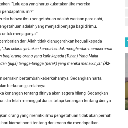
akan, "Lalu apa yang harus kukatakan jika mereka
n pendapatmu ini?"
eka bahwa ilmu pengetahuan adalah warisan para nabi,
pengetahuan adalah yang menjadi penjaga bagi dirimu,
s untuk menjaganya."
emberian dari Allah tidak dianugerahkan kecuali kepada
is
 "
Dan sekiranya bukan karena hendak menghindari manusia umat
kan bagi orang-orang yang kafir kepada (Tuhan) Yang Maha
e Melaju ke OSN tingkat Provinsi di Cabang Lomba Matem
dan (juga) tangga-tangga (perak) yang mereka menaikinya." (
Az-
an semakin bertambah keberkahannya. Sedangkan harta,
kin berkurang jumlahnya.
ka kenangan tentang dirinya akan segera hilang. Sedangkan
n dia telah meninggal dunia, tetapi kenangan tentang dirinya
kan orang yang memiliki ilmu pengetahuan tidak akan pernah
di hari kiamat nanti tentang dari mana dia mendapatkan