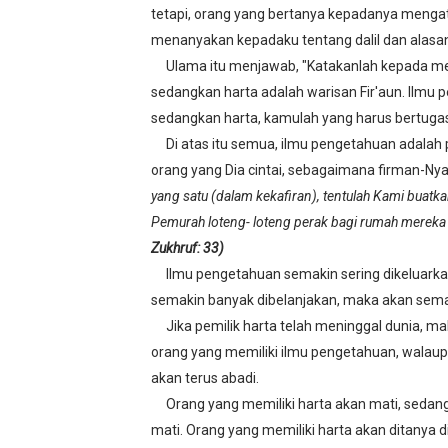
tetapi, orang yang bertanya kepadanya mengat
Berenang Dalam Aquarium
menanyakan kepadaku tentang dalil dan alasa
Ulama itu menjawab, "Katakanlah kepada mer
Diseminasi Disiplin Positif
sedangkan harta adalah warisan Fir'aun. Ilmu 
Asam Potong Obat Batuk
sedangkan harta, kamulah yang harus bertuga
Di atas itu semua, ilmu pengetahuan adalah p
Tips Berani Memulai Menul
orang yang Dia cintai, sebagaimana firman-Nya,
yang satu (dalam kekafiran), tentulah Kami buat
SMP Negeri 12 Lhokseumaw
Pemurah loteng- loteng perak bagi rumah mereka 
Zukhruf: 33)
Ilmu pengetahuan semakin sering dikeluark
semakin banyak dibelanjakan, maka akan sema
Jika pemilik harta telah meninggal dunia, ma
orang yang memiliki ilmu pengetahuan, walaupu
akan terus abadi.
Orang yang memiliki harta akan mati, sedang
mati. Orang yang memiliki harta akan ditanya 