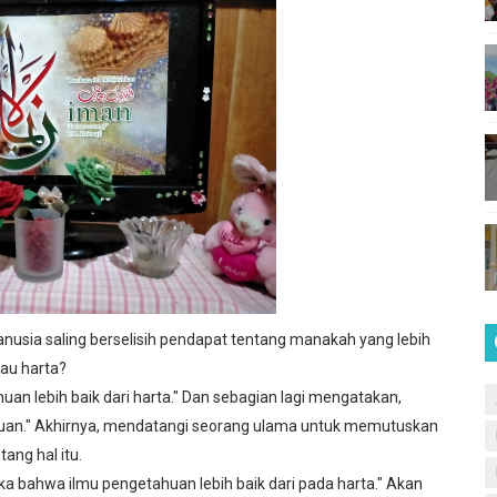
2 Lhokseumawe
Lhokseumawe
enggalang
umawe
SMPN 12 Lhokseumawe
nusia saling berselisih pendapat tentang manakah yang lebih
au harta?
 Profil Pelajar Pancasila di SMPN 12 Lhokseumawe (2)
 lebih baik dari harta." Dan sebagian lagi mengatakan,
tahuan." Akhirnya, mendatangi seorang ulama untuk memutuskan
ng hal itu.
 bahwa ilmu pengetahuan lebih baik dari pada harta." Akan