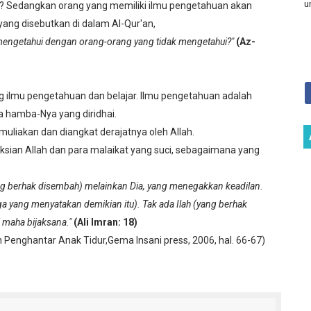
u
? Sedangkan orang yang memiliki ilmu pengetahuan akan
 yang disebutkan di dalam Al-Qur'an,
mengetahui dengan orang-orang yang tidak mengetahui?"
(Az-
ang ilmu pengetahuan dan belajar. Ilmu pengetahuan adalah
da hamba-Nya yang diridhai.
uliakan dan diangkat derajatnya oleh Allah.
ksian Allah dan para malaikat yang suci, sebagaimana yang
ng berhak disembah) melainkan Dia, yang menegakkan keadilan.
a yang menyatakan demikian itu). Tak ada Ilah (yang berhak
 maha bijaksana."
(Ali Imran: 18)
ah Penghantar Anak Tidur,Gema Insani press, 2006, hal. 66-67)