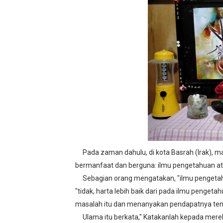
Geliat Literasi di SMPN 1
Vaksin Polio di SMPN 12 
Lomba Tingkat Pramuka P
BPBD di SMPN 12 Lhokse
Kapolsek Banda Sakti di 
Karya Wisata ke Suzuya
Sosialisasi dan Kolaborasi
Pada zaman dahulu, di kota Basrah (Irak), ma
bermanfaat dan berguna: ilmu pengetahuan at
Kegiatan Projek Penguatan
Sebagian orang mengatakan, "ilmu pengetahuan
Supervisi Tingkatkan Aksi
"tidak, harta lebih baik dari pada ilmu penge
masalah itu dan menanyakan pendapatnya tenta
Briefing in Monday Morning
Ulama itu berkata," Katakanlah kepada mereka