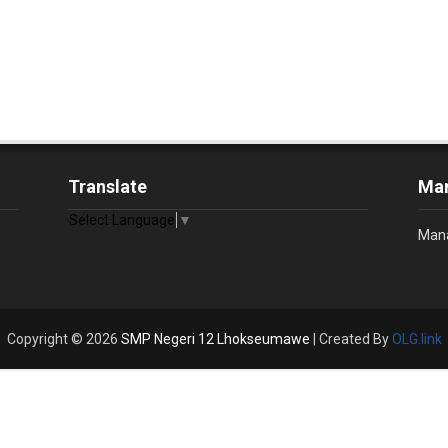
Translate
Man
Select Language
▼
Mana
Copyright ©
2026
SMP Negeri 12 Lhokseumawe
| Created By
OLG.link