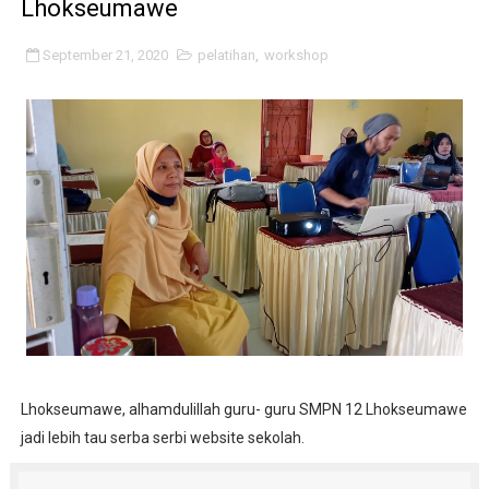
Lhokseumawe
Geliat Literasi di SMPN 12 Lhokseumawe
September 21, 2020
pelatihan
,
workshop
Vaksin Polio di SMPN 12 Lhokseumawe
Lomba Tingkat Pramuka Penggalang
BPBD di SMPN 12 Lhokseumawe
Kapolsek Banda Sakti di SMPN 12 Lhokseumawe
Karya Wisata ke Suzuya
Sosialisasi dan Kolaborasi
Kegiatan Projek Penguatan Profil Pelajar Pancasila d
Lhokseumawe, alhamdulillah guru- guru SMPN 12 Lhokseumawe
Supervisi Tingkatkan Aksi
jadi lebih tau serba serbi website sekolah.
Briefing in Monday Morning