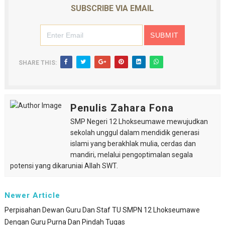
SUBSCRIBE VIA EMAIL
Berenang Dalam Aquarium
Diseminasi Disiplin Positif
Asam Potong Obat Batuk
SHARE THIS:
Tips Berani Memulai Menulis
SMP Negeri 12 Lhokseumawe Melaju ke OSN tingkat Pr
Penulis Zahara Fona
SMP Negeri 12 Lhokseumawe mewujudkan
sekolah unggul dalam mendidik generasi
islami yang berakhlak mulia, cerdas dan
mandiri, melalui pengoptimalan segala
potensi yang dikaruniai Allah SWT.
Newer Article
Perpisahan Dewan Guru Dan Staf TU SMPN 12 Lhokseumawe
Dengan Guru Purna Dan Pindah Tugas