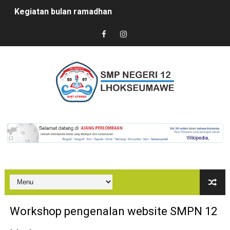
Kegiatan bulan ramadhan
Sertijab Kepsek SMPN 12 Lhokseumawe
Kedatangan Mahasiswa PPL
Marhaban Ya Ramadhan
PUASA BISA JADI OBAT?
In House Training (IHT) SMPN 12 Lhokseumawe
Kegiatan Sosialisasi PPDB SMPN 12 Lhokseumawe
Bazaar di SMKN 2 Lhokseumawe
PenDulas 1 Membahana
Workshop pengenalan website SMPN 12
Kegiatan Proyek Penguatan Profil Pelajar Pancasila Te